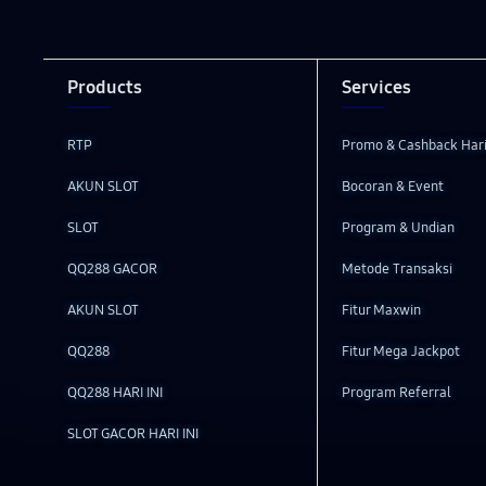
Footer Navigation
Products
Services
RTP
Promo & Cashback Har
AKUN SLOT
Bocoran & Event
SLOT
Program & Undian
QQ288 GACOR
Metode Transaksi
AKUN SLOT
Fitur Maxwin
QQ288
Fitur Mega Jackpot
QQ288 HARI INI
Program Referral
SLOT GACOR HARI INI