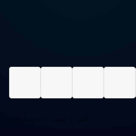
AKUN SLOT Hari Ini
>
QQ288
>
SLOT