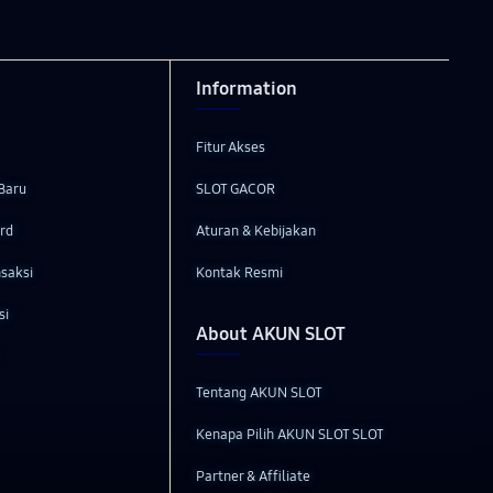
Information
Fitur Akses
Baru
SLOT GACOR
rd
Aturan & Kebijakan
saksi
Kontak Resmi
si
About AKUN SLOT
Tentang AKUN SLOT
Kenapa Pilih AKUN SLOT SLOT
Partner & Affiliate