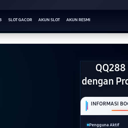
8
SLOT GACOR
AKUN SLOT
AKUN RESMI
QQ288 |
dengan Pro
INFORMASI BO
Pengguna Aktif