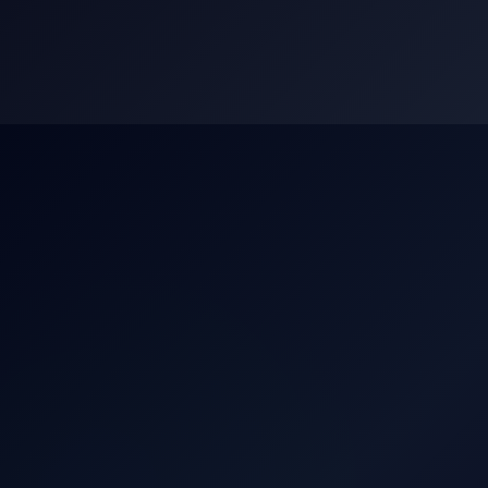
Skip
to
content