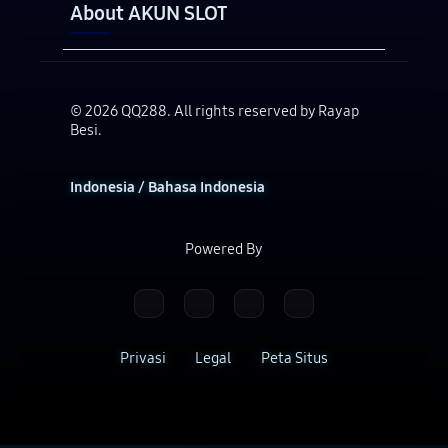
About AKUN SLOT
© 2026 QQ288. All rights reserved by Rayap
Besi.
Indonesia / Bahasa Indonesia
Powered By
Privasi
Legal
Peta Situs