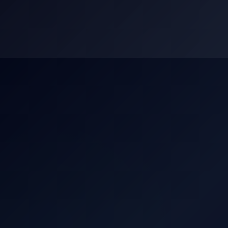
Skip
to
content