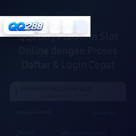
Cari
Troli
Login
Navigation
QQ288 | Platform Slot
Online dengan Proses
Daftar & Login Cepat
INFORMASI BOCORAN SLOT
Pengguna Aktif
82.655.189
Metode
QRIS, Transfer Bank, E-