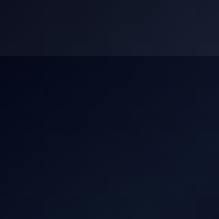
Skip
to
content