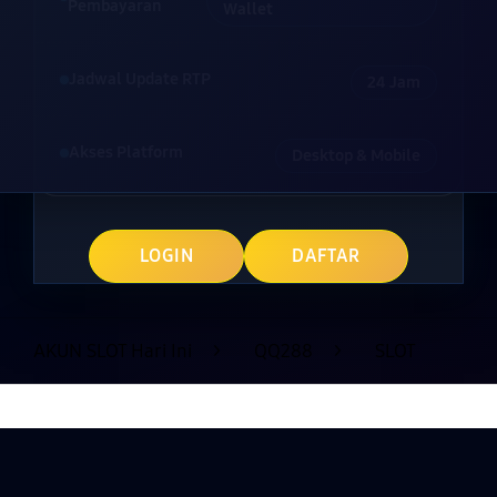
Pembayaran
Wallet
Jadwal Update RTP
24 Jam
Akses Platform
Desktop & Mobile
LOGIN
DAFTAR
AKUN SLOT Hari Ini
>
QQ288
>
SLOT