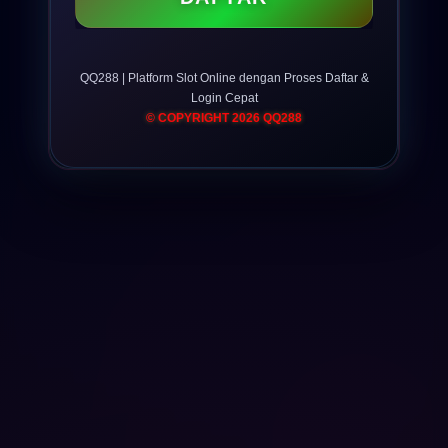
QQ288 | Platform Slot Online dengan Proses Daftar &
Login Cepat
© COPYRIGHT 2026 QQ288