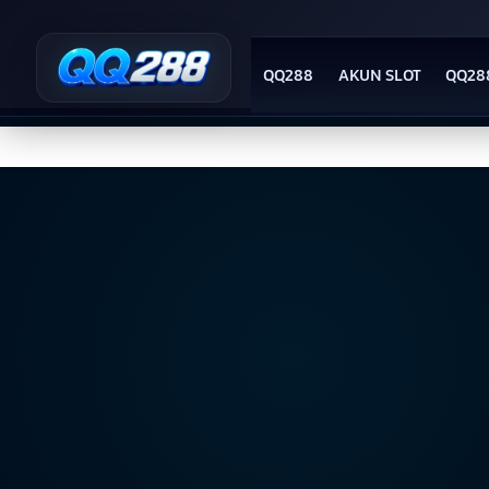
Skip
to
content
QQ288
AKUN SLOT
QQ28