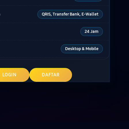
n
QRIS, Transfer Bank, E-Wallet
24 Jam
Desktop & Mobile
LOGIN
DAFTAR