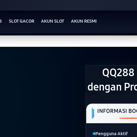
8
SLOT GACOR
AKUN SLOT
AKUN RESMI
QQ288 |
dengan Pro
INFORMASI BO
Pengguna Aktif