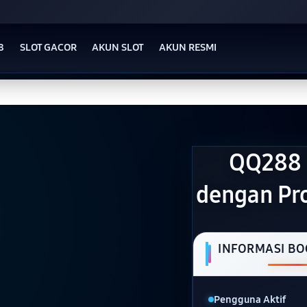
8
SLOT GACOR
AKUN SLOT
AKUN RESMI
QQ288 |
dengan Pro
INFORMASI BO
Pengguna Aktif