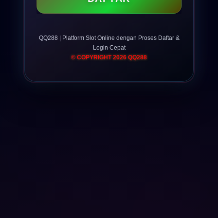
QQ288 | Platform Slot Online dengan Proses Daftar &
Login Cepat
© COPYRIGHT 2026 QQ288