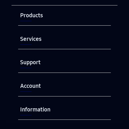
Buka
Footer Navigation
Products
Buka
Services
Buka
Support
Buka
Account
Buka
Information
Buka