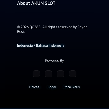
About AKUN SLOT
© 2026 QQ288. All rights reserved by Rayap
Besi.
Indonesia / Bahasa Indonesia
Powered By
Privasi
Legal
Peta Situs