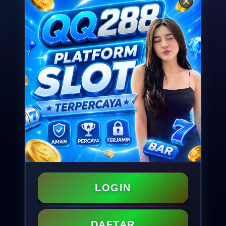
LOGIN
DAFTAR