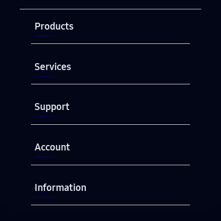
Buka
Footer Navigation
Products
Buka
Services
Buka
Support
Buka
Account
Buka
Information
Buka