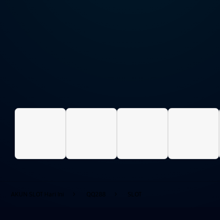
AKUN SLOT Hari Ini
>
QQ288
>
SLOT