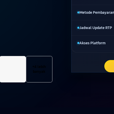
Metode Pembayara
Jadwal Update RTP
Akses Platform
+4 lebih
banyak