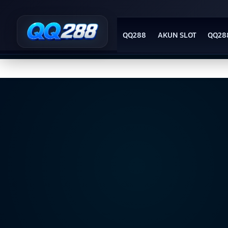
Skip
to
content
QQ288
AKUN SLOT
QQ28