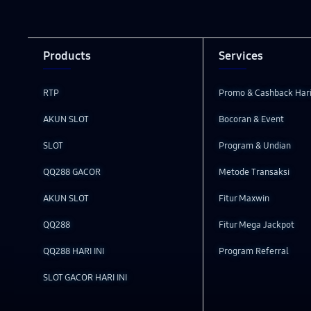
Footer Navigation
Products
Services
RTP
Promo & Cashback Har
AKUN SLOT
Bocoran & Event
SLOT
Program & Undian
QQ288 GACOR
Metode Transaksi
AKUN SLOT
Fitur Maxwin
QQ288
Fitur Mega Jackpot
QQ288 HARI INI
Program Referral
SLOT GACOR HARI INI