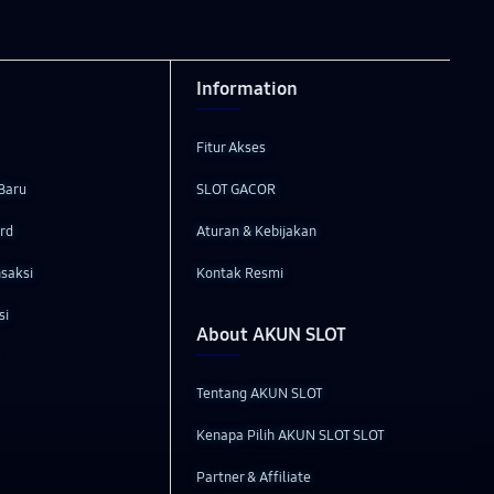
Information
Fitur Akses
Baru
SLOT GACOR
rd
Aturan & Kebijakan
saksi
Kontak Resmi
si
About AKUN SLOT
Tentang AKUN SLOT
Kenapa Pilih AKUN SLOT SLOT
Partner & Affiliate