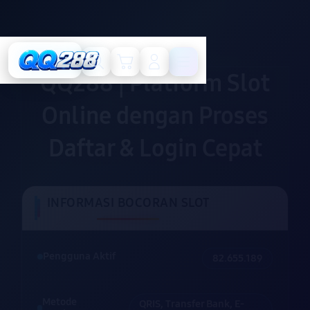
Cari
Troli
Login
Navigation
QQ288 | Platform Slot
Online dengan Proses
Daftar & Login Cepat
INFORMASI BOCORAN SLOT
Pengguna Aktif
82.655.189
Metode
QRIS, Transfer Bank, E-