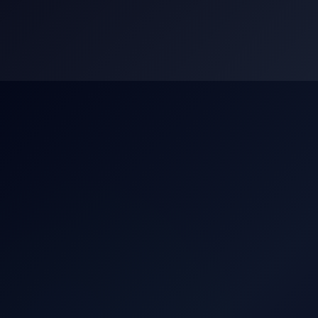
Skip
to
content