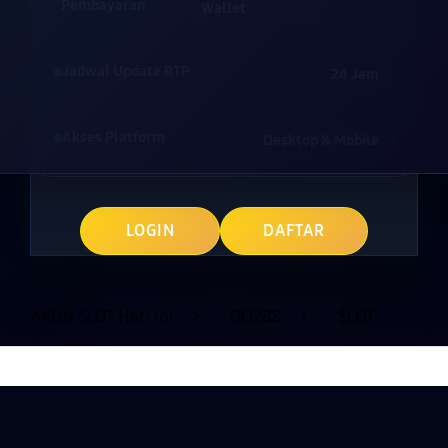
Pembayaran
Wallet
Jadwal Update RTP
24 Jam
Akses Platform
Desktop & Mobile
LOGIN
DAFTAR
AKUN SLOT Hari Ini
>
QQ288
>
SLOT