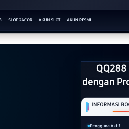
8
SLOT GACOR
AKUN SLOT
AKUN RESMI
QQ288 |
dengan Pro
INFORMASI BO
Pengguna Aktif