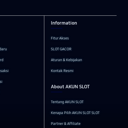
Information
Fitur Akses
Baru
SLOT GACOR
rd
Aturan & Kebijakan
saksi
Kontak Resmi
si
About AKUN SLOT
Tentang AKUN SLOT
Kenapa Pilih AKUN SLOT SLOT
Partner & Affiliate