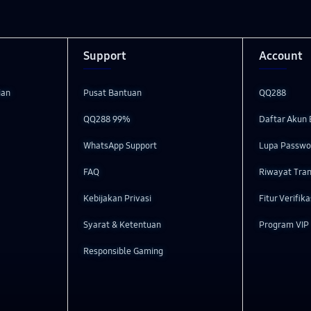
Support
Account
ian
Pusat Bantuan
QQ288
QQ288 99%
Daftar Akun 
WhatsApp Support
Lupa Passwo
FAQ
Riwayat Tran
Kebijakan Privasi
Fitur Verifika
Syarat & Ketentuan
Program VIP
Responsible Gaming