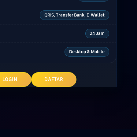
n
QRIS, Transfer Bank, E-Wallet
24 Jam
Desktop & Mobile
LOGIN
DAFTAR