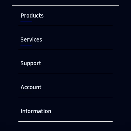
Buka
Footer Navigation
Products
Buka
Services
Buka
Support
Buka
Account
Buka
Information
Buka