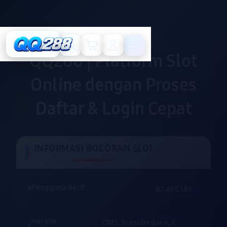
Cari
Troli
Login
Navigation
QQ288 | Platform Slot
Online dengan Proses
Daftar & Login Cepat
INFORMASI BOCORAN SLOT
Pengguna Aktif
82.655.189
Metode
QRIS, Transfer Bank, E-