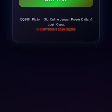
QQ288 | Platform Slot Online dengan Proses Daftar &
Login Cepat
© COPYRIGHT 2026 QQ288