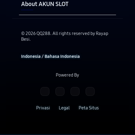
About AKUN SLOT
© 2026 QQ288. All rights reserved by Rayap
Besi.
Indonesia / Bahasa Indonesia
Powered By
Privasi
Legal
Peta Situs