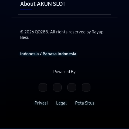
About AKUN SLOT
© 2026 QQ288. All rights reserved by Rayap
Besi.
Indonesia / Bahasa Indonesia
Powered By
Privasi
Legal
Peta Situs