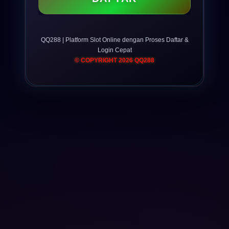
QQ288 | Platform Slot Online dengan Proses Daftar &
Login Cepat
© COPYRIGHT 2026 QQ288