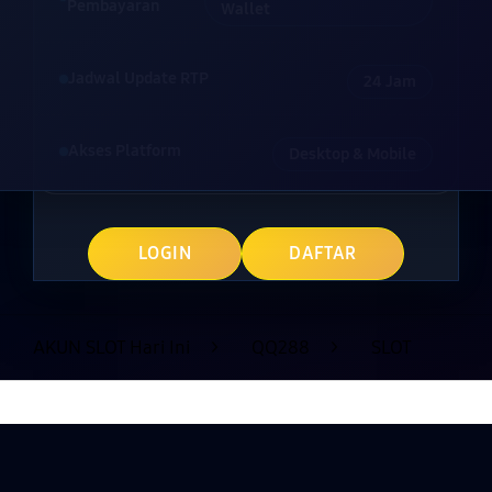
Pembayaran
Wallet
Jadwal Update RTP
24 Jam
Akses Platform
Desktop & Mobile
LOGIN
DAFTAR
AKUN SLOT Hari Ini
>
QQ288
>
SLOT