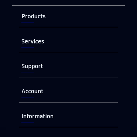
Buka
Footer Navigation
Products
Buka
Services
Buka
Support
Buka
Account
Buka
Information
Buka