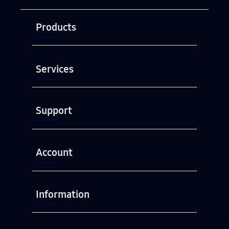
Buka
Footer Navigation
Products
Buka
Services
Buka
Support
Buka
Account
Buka
Information
Buka