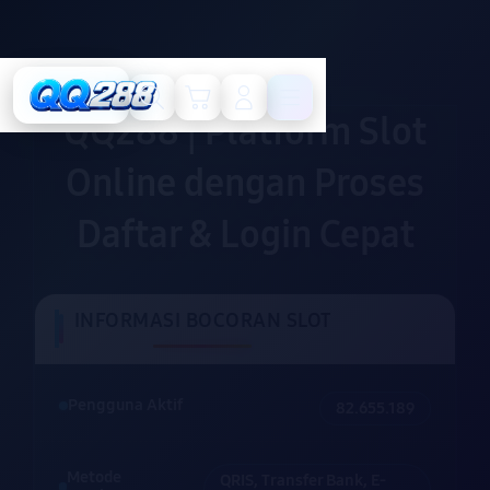
Cari
Troli
Login
Navigation
QQ288 | Platform Slot
Online dengan Proses
Daftar & Login Cepat
INFORMASI BOCORAN SLOT
Pengguna Aktif
82.655.189
Metode
QRIS, Transfer Bank, E-