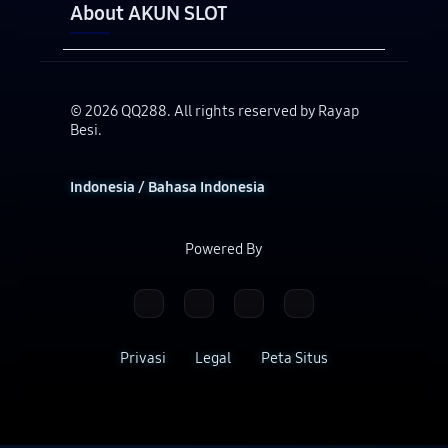
About AKUN SLOT
© 2026 QQ288. All rights reserved by Rayap
Besi.
Indonesia / Bahasa Indonesia
Powered By
Privasi
Legal
Peta Situs