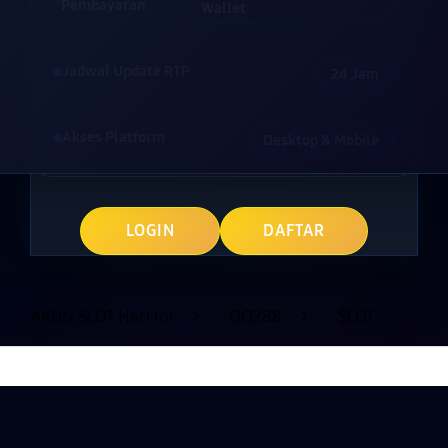
Pembayaran
Wallet
Jadwal Update RTP
24 Jam
Akses Platform
Desktop & Mobile
LOGIN
DAFTAR
AKUN SLOT Hari Ini
>
QQ288
>
SLOT