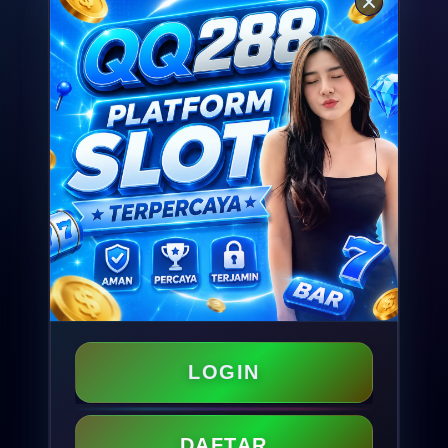
LOGIN
DAFTAR