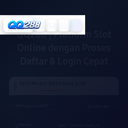
Cari
Troli
Login
Navigation
QQ288 | Platform Slot
Online dengan Proses
Daftar & Login Cepat
INFORMASI BOCORAN SLOT
Pengguna Aktif
82.655.189
Metode
QRIS, Transfer Bank, E-