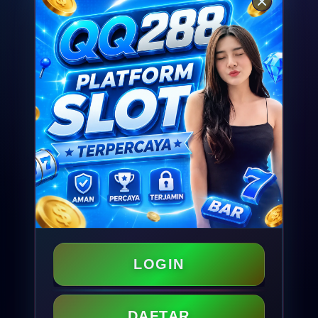
LOGIN
DAFTAR