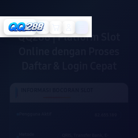
Cari
Troli
Login
Navigation
QQ288 | Platform Slot
Online dengan Proses
Daftar & Login Cepat
INFORMASI BOCORAN SLOT
Pengguna Aktif
82.655.189
Metode
QRIS, Transfer Bank, E-