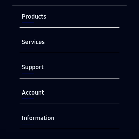
Buka
Footer Navigation
Products
Buka
Services
Buka
Support
Buka
Account
Buka
Information
Buka