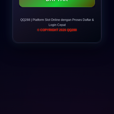
QQ288 | Platform Slot Online dengan Proses Daftar &
Login Cepat
© COPYRIGHT 2026 QQ288