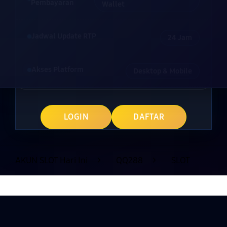
Pembayaran
Wallet
Jadwal Update RTP
24 Jam
Akses Platform
Desktop & Mobile
LOGIN
DAFTAR
AKUN SLOT Hari Ini
>
QQ288
>
SLOT