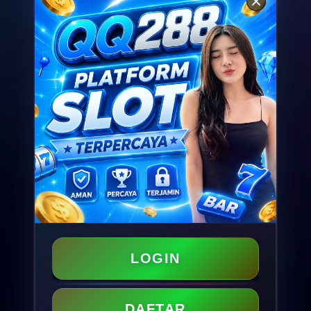
LOGIN
DAFTAR