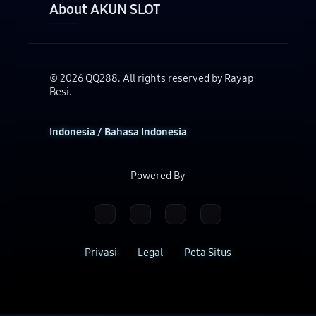
About AKUN SLOT
© 2026 QQ288. All rights reserved by Rayap
Besi.
Indonesia / Bahasa Indonesia
Powered By
Privasi
Legal
Peta Situs