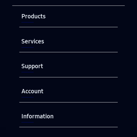
Buka
Footer Navigation
Products
Buka
Services
Buka
Support
Buka
Account
Buka
Information
Buka